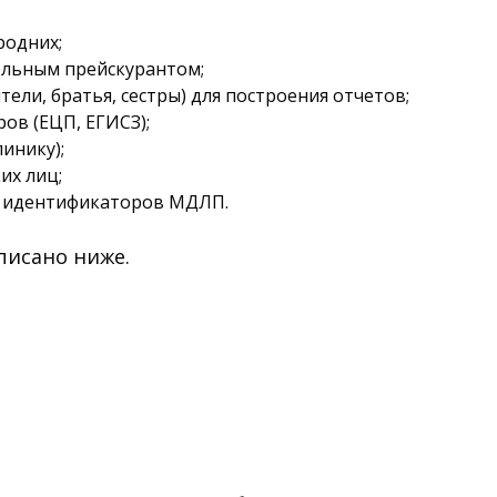
родних;
ельным прейскурантом;
ели, братья, сестры) для построения отчетов;
ов (ЕЦП, ЕГИСЗ);
инику);
их лиц;
, идентификаторов МДЛП.
писано ниже.